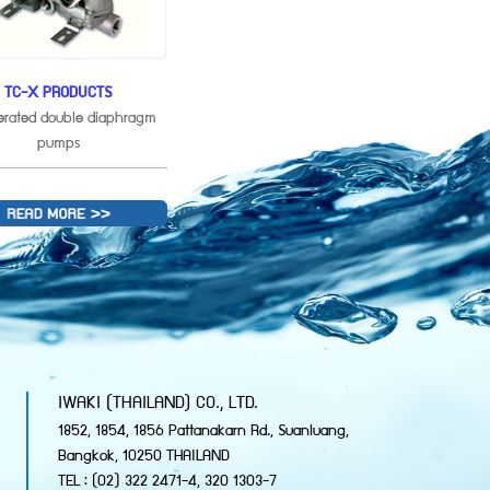
TC-X PRODUCTS
perated double diaphragm
pumps
IWAKI (THAILAND) CO., LTD.
1852, 1854, 1856 Pattanakarn Rd., Suanluang,
Bangkok, 10250 THAILAND
TEL : (02) 322 2471-4, 320 1303-7